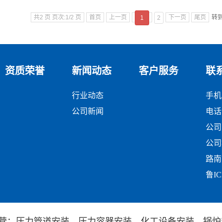
共2 页 页次:1/2 页
首页
上一页
下一页
尾页
转
1
2
资质荣誉
新闻动态
客户服务
联
行业动态
手机：
公司新闻
电话：
公司邮
公司
路南
鲁IC
营：
压力管道安装
，
压力容器安装
，
化工设备安装
，
锅炉